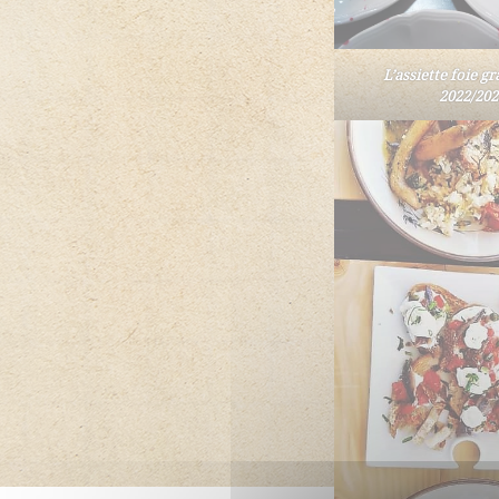
L’assiette foie g
2022/202