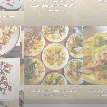
Foie gras de canard mi-cuit,
Tarta
sablé fruité, gelée de vin chaud
épicée
ras maison
3
Carpaccio de légumes de saison,
Carpaccio d
crumble au fromage
crumb