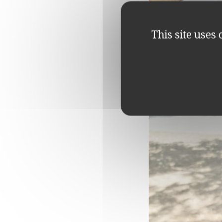
This site uses
Bruschett