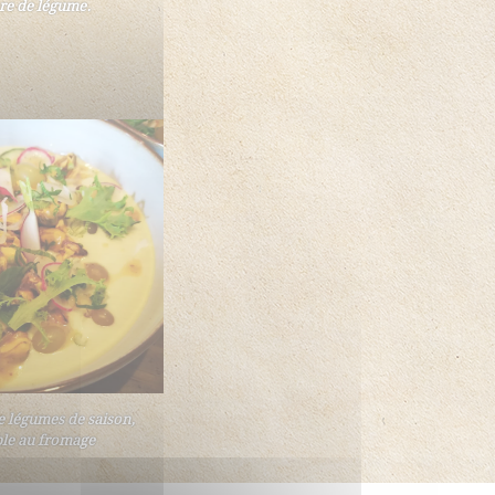
re de légume.
e légumes de saison,
le au fromage