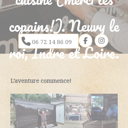
copains!). Neuvy le
06 72 14 86 09
roi, Indre et Loire.
L’aventure commence!