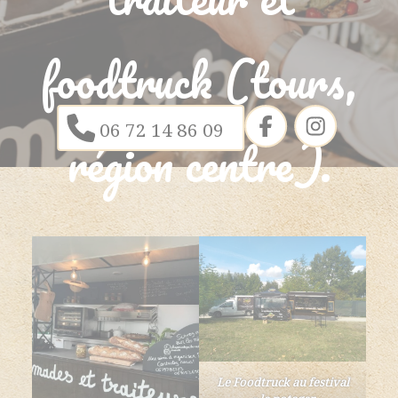
foodtruck (tours,
06 72 14 86 09
région centre).
Le Foodtruck au festival
« le potager