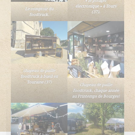
électronique » à Tours
Le comptoir du
(37).
foodtruck.
chapeau de paille
foodtruck à bueil en
Touraine (37)
Chapeau de paille
foodtruck, chaque année
au Printemps de Bourges!