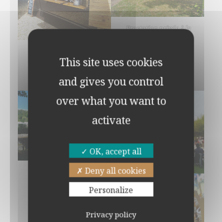
Prestation privée à la
Base aérienne de Tours
(37).
Traiteur et Foodtruck
This site uses cookies
pour tout types
d’événements en région
and gives you control
centre.
over what you want to
activate
OK, accept all
Deny all cookies
Traiteur à l’Abbaye de la
Clarté-dieu (Saint-
Personalize
Paterne-Racan)
Privacy policy